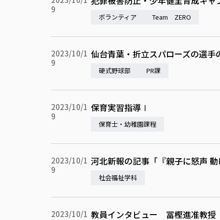
犯罪被害防止・少年健全育成キャ
9
ボランティア
Team ZERO
仙台青葉・折立スパローズの選手
2023/10/1
9
硬式野球部
PR課
保育実習指導Ⅰ
2023/10/1
9
保育士・幼稚園課程
河北新報の記事「『親子に怒声 
2023/10/1
9
社会福祉学科
教員インタビュー 冨樫進准教授
2023/10/1