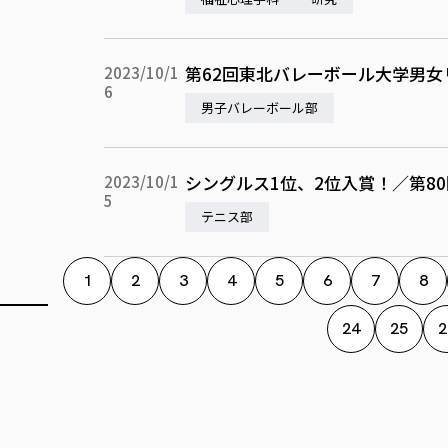
第62回東北バレーボール大学男女
2023/10/1
6
男子バレーボール部
シングルス1位、2位入賞！／第8
2023/10/1
5
テニス部
1
2
3
4
5
6
7
8
24
25
2