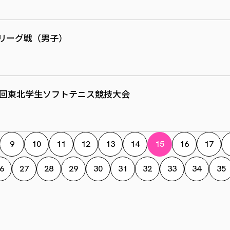
リーグ戦（男子）
0回東北学生ソフトテニス競技大会
9
10
11
12
13
14
15
16
17
6
27
28
29
30
31
32
33
34
35