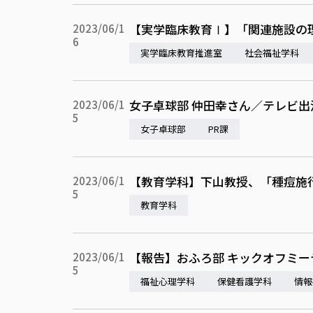
【実学臨床教育Ⅰ】「関連施設の理
2023/06/1
6
実学臨床教育推進室
社会福祉学科
女子卓球部 仲田幸さん／テレビ出
2023/06/1
5
女子卓球部
PR課
【教育学科】下山教授、「種痘施
2023/06/1
5
教育学科
【報告】おふろ部 キックオフミーテ
2023/06/1
5
福祉心理学科
保健看護学科
情報