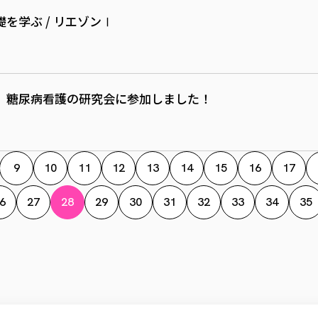
を学ぶ / リエゾンⅠ
 糖尿病看護の研究会に参加しました！
9
10
11
12
13
14
15
16
17
6
27
28
29
30
31
32
33
34
35