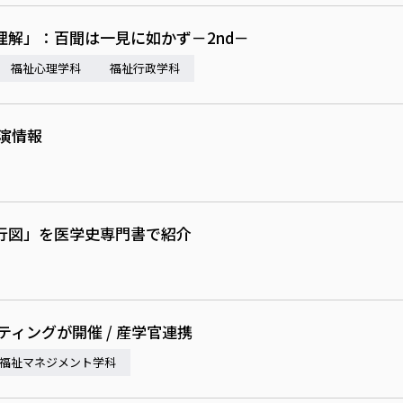
解」：百聞は一見に如かず－2nd－
福祉心理学科
福祉行政学科
演情報
行図」を医学史専門書で紹介
ィングが開催 / 産学官連携
福祉マネジメント学科