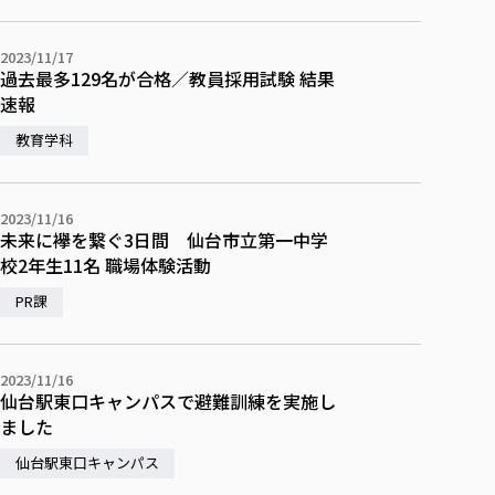
校歌の歴史
健康科学部
寄附行為
進学相談会
本学のシラバスについて
教育学科
取得可能な資格・免許
校章・マーク・カラー
在学生向け
卒業生向け
健康科学部
体育会・運動サークル紹介
社会連携・研究
ガバナンス・コード
国際交流TOP
2023/11/17
一般事業主行動計画
産業福祉マネジメント学科
寄附の受け入れ
過去最多129名が合格／教員採用試験 結果
オープンキャンパス
保護者向け
中期事業計画
保健看護学科
東北福祉大学のキャリアサポート
公的資金等の不正使用の防止に関する基本方針
文化会・文化系サークル紹介
速報
関連法人
交換留学生 Exchange students
事業計画／財務・事業報告
生涯教育・キャリア教育
リハビリテーション学科
社会連携・研究 TOP
情報福祉マネジメント学科
東北福祉大学のキャリアサポート
研究活動における不正行為の防止等に関する対応
教職員募集
教育学科
採用ご担当者様へ
大学評価
医療経営管理学科
大学指定団体紹介
大学広報誌「TFU Newsletter 東北福祉大学通信」
進路・就職支援
海外留学・研修
役員・評議員一覧
仏教専修科
採用ご担当者様へ
東北福祉大学の研究活動
IR情報
生涯教育・キャリア教育TOP
初年次教育（リエゾンゼミⅠ）について
関連法人
東北福祉大学のキャリア教育
在学生の方
キャンパス案内
東北福祉大学の研究活動
2023/11/16
学校教育法施行規則第172条の2に基づく情報公開
センター長の挨拶
外国人在学生
リエゾンゼミ・ナビ（テキスト等）
大学院
未来に襷を繋ぐ3日間 仙台市立第一中学
在学生の方
東北福祉大学の紀要・リポジトリ
生涯学習・社会人講座
教職課程における情報の公表
求人の受付について
東北福祉大学の研究紹介
卒業生の方
校2年生11名 職場体験活動
お役立ち情報（リンク集）
取材について
大学院
東北福祉大学の紀要・リポジトリ
資格取得報奨制度について
Prospective Students
学部・学科等設置計画履行状況報告書
単独学内説明会のご案内
共同研究等をご検討の皆様へ
通信教育部
卒業生の方
産学・産学官連携
放射線モニタリング測定結果（国見キャンパス）
PR課
月例TFU実学臨床研究セミナー
総合福祉学研究科 社会福祉学専攻 修士課程
東北福祉大学求人・インターンシップ検索サイト（キャリタスU
研究紀要
よくあるご質問
情報公開規程
通信教育部
産学・産学官連携
卒業後のキャリア支援体制
施設利用
学生支援センター国際交流の活動
総合福祉学研究科 社会福祉学専攻 博士課程
教職研究
カリキュラム（学部・大学院）
社会貢献・地域連携活動
特別支援教育研究室
通信制大学院 総合福祉学研究科 社会福祉学専攻 修士課程
在学生による訪問、情報提供へのご協力のお願い
「高齢者のフレイル予防及びデジタルデバイド解消に向けた産官
東北福祉大学のDNA
2023/11/16
総合福祉学研究科 福祉心理学専攻 修士課程
東北福祉大学教育・教職センター特別支援教育研究年報一覧
社会貢献・地域連携活動
仙台駅東口キャンパスで避難訓練を実施し
スタッフ紹介
通信制大学院 総合福祉学研究科 福祉心理学専攻 修士課程
卒業生アンケート
同窓会
高齢者施設特化型モジュラー車いす開発
その他の就学機会
生涯学習・社会人講座
教育学研究科 教育学専攻 修士課程
芹沢銈介美術工芸館年報
ました
TFU教育フォーラム
社会貢献への取り組み
在学生インタビュー
学生参加 × 産学官連携 ～ 「行学一如」の実践
東北福祉大学機関リポジトリ
ニュース一覧
仙台駅東口キャンパス
社会貢献・地域連携活動報告書
学びの特徴
学内ポータルシステム
自治体・団体等との主な協定
東北福祉大学オープンアクセス方針
Universal Passport