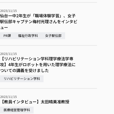
各種社会貢献活動の窓口
学びの特徴
自治体・団体等との主な協定
教員紹介・業績
伝承講座「311『伝える／備える』次世代塾」
2023/11/15
ICT教育
研究所について
仙台一中2年生が「職場体験学習」、女子
JICA草の根技術協力事業
初年次教育（リエゾンゼミⅠ）
研究者のご紹介
学びのサポート
駅伝部キャプテン梅村光理さんをインタビ
被災地の子ども支援活動
ュー
実学臨床教育（総合福祉学部のみ履修可能）
学びのサポート
教育実践活動（教育学科学生のみ受講可能）
PR課
福祉行政学科
女子駅伝部
学費（学部学科）
禅のこころ
授業料減免・奨学金等
宿舎の紹介
2023/11/15
【リハビリテーション学科理学療法学専
学生生活サポート
攻】4年生がロボットを用いた理学療法に
学生自主活動支援
ついての講義を受けました
社会人学生の育児支援（一時預かり）
リハビリテーション学科
学生総合補償制度
スポーツ傷害保険
2023/11/15
【教員インタビュー】太田晴美准教授
医療経営管理学科