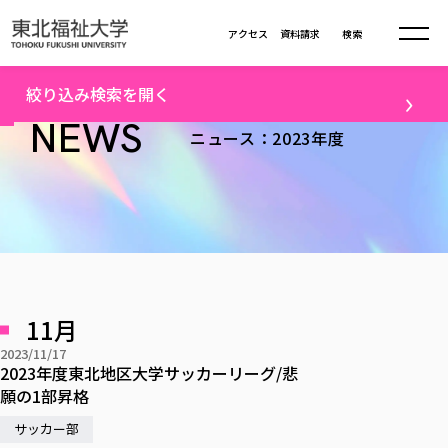
本文へ移動
アクセス
資料請求
検索
トップ
2023年度ニュース一覧（12）
絞り込み検索を開く
大学について
NEWS
ニュース：2023年度
テーマ
学部・大学院
大学についてTOP
すべて
キャンパスニュース
大学理念
学部学科の活動
卒業生の活躍
入試情報
学部・大学院TOP
大学理念
進路・就職
学生・課外活動
大学の概要
総合福祉学部
進路・就職
東北福祉大学の想い
入試情報TOP
メディア
社会連携
大学の概要
11月
総合福祉学部
建学の精神・教育の理念
大学の取り組み
研究
共生まちづくり学部
2023/11/17
大学の歩み
入学試験
課外活動
学長室の窓
社会福祉学科
進路・就職 TOP
2023年度東北地区大学サッカーリーグ/悲
大学の取り組み
配信対象
共生まちづくり学部
学生・教職員・卒業生数
情報公開
願の1部昇格
教育方針
福祉心理学科
教育学部
社会連携・研究
すべて
受験生向け
デジタルパンフ
学則
共生まちづくり学科
情報公開
就職状況
サッカー部
国際交流
各種方針
福祉行政学科
課外活動 TOP
教育学部
カリキュラム編成ガイドライン
高校の先生向け
地域・一般向け