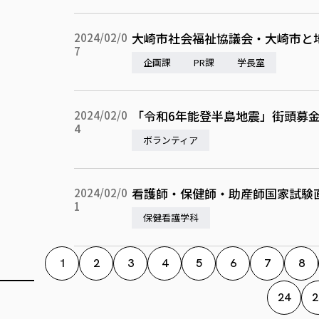
大崎市社会福祉協議会・大崎市と
2024/02/0
7
企画課
PR課
学長室
「令和6年能登半島地震」街頭募
2024/02/0
4
ボランティア
看護師・保健師・助産師国家試験
2024/02/0
1
保健看護学科
1
2
3
4
5
6
7
8
24
2