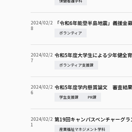
保健看護学科
「令和6年能登半島地震」義援金
2024/02/2
8
ボランティア
令和5年度大学生による少年健全
2024/02/2
7
ボランティア支援課
令和5年度学内懸賞論文 審査結
2024/02/2
6
学生支援課
PR課
第19回キャンパスベンチャーグラ
2024/02/2
1
産業福祉マネジメント学科