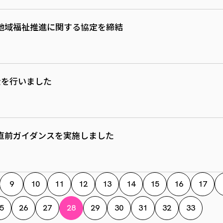
地域福祉推進に関する協定を締結
金を行いました
直前ガイダンスを実施しました
9
10
11
12
13
14
15
16
17
5
26
27
28
29
30
31
32
33