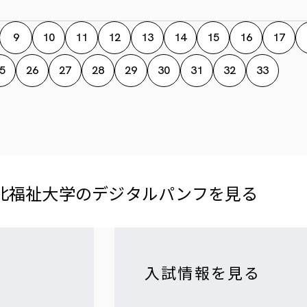
9
10
11
12
13
14
15
16
17
5
26
27
28
29
30
31
32
33
北福祉大学の​デジタルパンフを​見る​
入試情報を見る