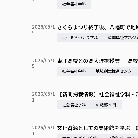
社会福祉学科
さくらまつり終了後、八幡町で地
2026/05/1
9
共生まちづくり学科
産業福祉マネジ
東北高校との高大連携授業 — 高
2026/05/1
5
社会福祉学科
地域創生推進センター
【新聞掲載情報】社会福祉学科・
2026/05/1
1
社会福祉学科
広報部PR課
文化資源としての美術館を学ぶ一
2026/05/1
1