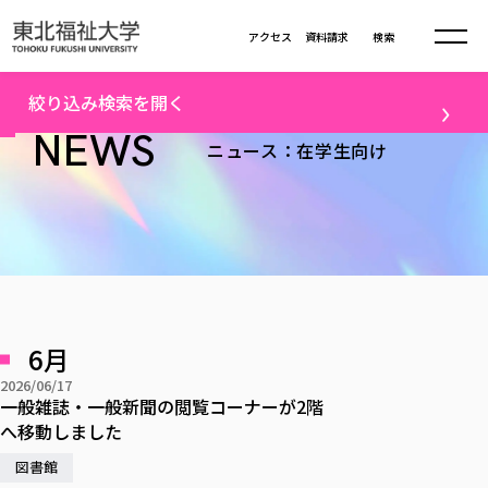
本文へ移動
アクセス
資料請求
検索
トップ
在学生向けニュース一覧（9）
絞り込み検索を開く
大学について
NEWS
ニュース：在学生向け
テーマ
学部・大学院
大学についてTOP
すべて
キャンパスニュース
大学理念
学部学科の活動
卒業生の活躍
入試情報
学部・大学院TOP
大学理念
進路・就職
学生・課外活動
大学の概要
総合福祉学部
進路・就職
東北福祉大学の想い
入試情報TOP
メディア
社会連携
大学の概要
6月
総合福祉学部
建学の精神・教育の理念
大学の取り組み
研究
共生まちづくり学部
2026/06/17
大学の歩み
入学試験
課外活動
学長室の窓
社会福祉学科
進路・就職 TOP
一般雑誌・一般新聞の閲覧コーナーが2階
大学の取り組み
配信対象
共生まちづくり学部
学生・教職員・卒業生数
情報公開
へ移動しました
教育方針
福祉心理学科
教育学部
社会連携・研究
すべて
受験生向け
デジタルパンフ
学則
共生まちづくり学科
情報公開
就職状況
図書館
国際交流
各種方針
福祉行政学科
課外活動 TOP
教育学部
カリキュラム編成ガイドライン
高校の先生向け
地域・一般向け