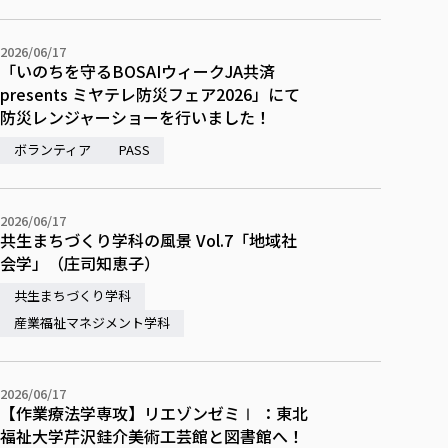
校歌の歴史
健康科学部
寄附行為
進学相談会
本学のシラバスについて
教育学科
取得可能な資格・免許
校章・マーク・カラー
在学生向け
卒業生向け
健康科学部
体育会・運動サークル紹介
社会連携・研究
ガバナンス・コード
国際交流TOP
2026/06/17
一般事業主行動計画
産業福祉マネジメント学科
寄附の受け入れ
「いのちを守るBOSAIウィークJA共済
オープンキャンパス
保護者向け
中期事業計画
保健看護学科
東北福祉大学のキャリアサポート
公的資金等の不正使用の防止に関する基本方針
文化会・文化系サークル紹介
presents ミヤテレ防災フェア2026」にて
関連法人
交換留学生 Exchange students
事業計画／財務・事業報告
生涯教育・キャリア教育
リハビリテーション学科
社会連携・研究 TOP
情報福祉マネジメント学科
東北福祉大学のキャリアサポート
防災レンジャーショーを行いました！
研究活動における不正行為の防止等に関する対応
教職員募集
採用ご担当者様へ
大学評価
医療経営管理学科
大学指定団体紹介
大学広報誌「TFU Newsletter 東北福祉大学通信」
ボランティア
進路・就職支援
PASS
海外留学・研修
役員・評議員一覧
仏教専修科
採用ご担当者様へ
東北福祉大学の研究活動
IR情報
生涯教育・キャリア教育TOP
初年次教育（リエゾンゼミⅠ）について
関連法人
東北福祉大学のキャリア教育
在学生の方
キャンパス案内
東北福祉大学の研究活動
学校教育法施行規則第172条の2に基づく情報公開
センター長の挨拶
外国人在学生
リエゾンゼミ・ナビ（テキスト等）
大学院
在学生の方
東北福祉大学の紀要・リポジトリ
2026/06/17
生涯学習・社会人講座
教職課程における情報の公表
求人の受付について
東北福祉大学の研究紹介
卒業生の方
共生まちづくり学科の風景 Vol.7「地域社
お役立ち情報（リンク集）
取材について
大学院
東北福祉大学の紀要・リポジトリ
資格取得報奨制度について
Prospective Students
会学」（庄司知恵子）
学部・学科等設置計画履行状況報告書
単独学内説明会のご案内
共同研究等をご検討の皆様へ
通信教育部
卒業生の方
産学・産学官連携
放射線モニタリング測定結果（国見キャンパス）
月例TFU実学臨床研究セミナー
総合福祉学研究科 社会福祉学専攻 修士課程
東北福祉大学求人・インターンシップ検索サイト（キャリタスU
研究紀要
よくあるご質問
情報公開規程
共生まちづくり学科
通信教育部
産学・産学官連携
卒業後のキャリア支援体制
施設利用
学生支援センター国際交流の活動
総合福祉学研究科 社会福祉学専攻 博士課程
教職研究
カリキュラム（学部・大学院）
社会貢献・地域連携活動
産業福祉マネジメント学科
特別支援教育研究室
通信制大学院 総合福祉学研究科 社会福祉学専攻 修士課程
在学生による訪問、情報提供へのご協力のお願い
「高齢者のフレイル予防及びデジタルデバイド解消に向けた産官
東北福祉大学のDNA
総合福祉学研究科 福祉心理学専攻 修士課程
東北福祉大学教育・教職センター特別支援教育研究年報一覧
社会貢献・地域連携活動
スタッフ紹介
通信制大学院 総合福祉学研究科 福祉心理学専攻 修士課程
卒業生アンケート
同窓会
高齢者施設特化型モジュラー車いす開発
その他の就学機会
生涯学習・社会人講座
教育学研究科 教育学専攻 修士課程
芹沢銈介美術工芸館年報
TFU教育フォーラム
社会貢献への取り組み
在学生インタビュー
2026/06/17
学生参加 × 産学官連携 ～ 「行学一如」の実践
【作業療法学専攻】リエゾンゼミⅠ ：東北
東北福祉大学機関リポジトリ
ニュース一覧
社会貢献・地域連携活動報告書
学びの特徴
学内ポータルシステム
自治体・団体等との主な協定
福祉大学芹沢銈介美術工芸館と図書館へ！
東北福祉大学オープンアクセス方針
Universal Passport