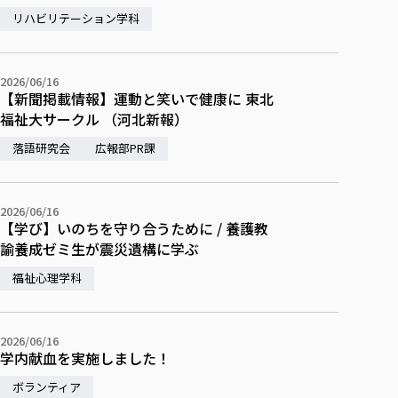
各種社会貢献活動の窓口
学びの特徴
自治体・団体等との主な協定
リハビリテーション学科
教員紹介・業績
伝承講座「311『伝える／備える』次世代塾」
ICT教育
研究所について
JICA草の根技術協力事業
初年次教育（リエゾンゼミⅠ）
研究者のご紹介
学びのサポート
2026/06/16
被災地の子ども支援活動
実学臨床教育（総合福祉学部のみ履修可能）
【新聞掲載情報】運動と笑いで健康に 東北
学びのサポート
福祉大サークル （河北新報）
教育実践活動（教育学科学生のみ受講可能）
学費（学部学科）
落語研究会
広報部PR課
禅のこころ
授業料減免・奨学金等
宿舎の紹介
2026/06/16
学生生活サポート
【学び】いのちを守り合うために / 養護教
学生自主活動支援
諭養成ゼミ生が震災遺構に学ぶ
社会人学生の育児支援（一時預かり）
福祉心理学科
学生総合補償制度
スポーツ傷害保険
2026/06/16
学内献血を実施しました！
ボランティア