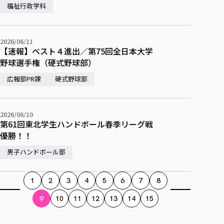
福祉行政学科
2026/06/11
【速報】ベスト４進出／第75回全日本大学
野球選手権（硬式野球部）
広報部PR課
硬式野球部
2026/06/10
第61回東北学生ハンドボール春季リーグ戦
優勝！！
男子ハンドボール部
1
2
3
4
5
6
7
8
9
10
11
12
13
14
15