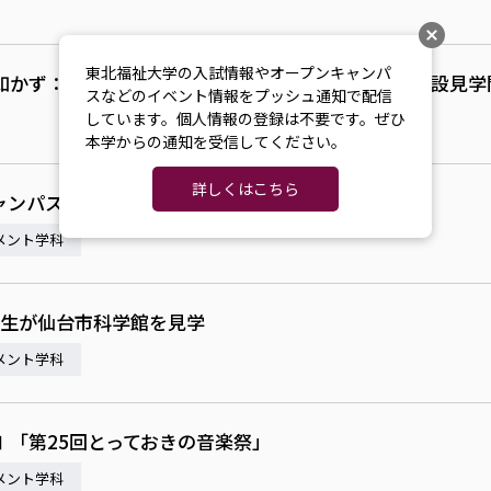
東北福祉大学の入試情報やオープンキャンパ
如かず：『関連施設の理解』社会福祉学科1年生の施設見学
スなどのイベント情報をプッシュ通知で配信
しています。個人情報の登録は不要です。ぜひ
本学からの通知を受信してください。
詳しくはこちら
ャンパス！へのご参加ありがとうございました
メント学科
年生が仙台市科学館を見学
メント学科
Ⅰ「第25回とっておきの音楽祭」
メント学科