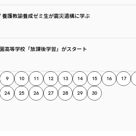
/ 養護教諭養成ゼミ生が震災遺構に学ぶ
学園高等学校「放課後学習」がスタート
9
10
11
12
13
14
15
16
17
24
25
26
27
28
29
30