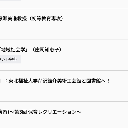
藤郷美准教授（初等教育専攻）
7「地域社会学」（庄司知恵子）
メント学科
Ⅰ ：東北福祉大学芹沢銈介美術工芸館と図書館へ！
演習)～第3回 保育レクリエーション～