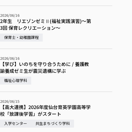
校歌の歴史
健康科学部
寄附行為
進学相談会
本学のシラバスについて
教育学科
取得可能な資格・免許
校章・マーク・カラー
在学生向け
卒業生向け
健康科学部
体育会・運動サークル紹介
社会連携・研究
ガバナンス・コード
国際交流TOP
2026/06/16
一般事業主行動計画
産業福祉マネジメント学科
寄附の受け入れ
2年生 リエゾンゼミⅡ(福祉実践演習)～第
オープンキャンパス
保護者向け
中期事業計画
保健看護学科
東北福祉大学のキャリアサポート
公的資金等の不正使用の防止に関する基本方針
文化会・文化系サークル紹介
3回 保育レクリエーション～
関連法人
交換留学生 Exchange students
事業計画／財務・事業報告
生涯教育・キャリア教育
リハビリテーション学科
社会連携・研究 TOP
情報福祉マネジメント学科
東北福祉大学のキャリアサポート
研究活動における不正行為の防止等に関する対応
教職員募集
保育士・幼稚園課程
採用ご担当者様へ
大学評価
医療経営管理学科
大学指定団体紹介
大学広報誌「TFU Newsletter 東北福祉大学通信」
進路・就職支援
海外留学・研修
役員・評議員一覧
仏教専修科
採用ご担当者様へ
東北福祉大学の研究活動
IR情報
生涯教育・キャリア教育TOP
初年次教育（リエゾンゼミⅠ）について
関連法人
東北福祉大学のキャリア教育
在学生の方
キャンパス案内
東北福祉大学の研究活動
2026/06/16
学校教育法施行規則第172条の2に基づく情報公開
センター長の挨拶
外国人在学生
リエゾンゼミ・ナビ（テキスト等）
大学院
【学び】いのちを守り合うために / 養護教
在学生の方
東北福祉大学の紀要・リポジトリ
生涯学習・社会人講座
教職課程における情報の公表
求人の受付について
東北福祉大学の研究紹介
卒業生の方
諭養成ゼミ生が震災遺構に学ぶ
お役立ち情報（リンク集）
取材について
大学院
東北福祉大学の紀要・リポジトリ
資格取得報奨制度について
Prospective Students
学部・学科等設置計画履行状況報告書
単独学内説明会のご案内
共同研究等をご検討の皆様へ
通信教育部
卒業生の方
産学・産学官連携
放射線モニタリング測定結果（国見キャンパス）
福祉心理学科
月例TFU実学臨床研究セミナー
総合福祉学研究科 社会福祉学専攻 修士課程
東北福祉大学求人・インターンシップ検索サイト（キャリタスU
研究紀要
よくあるご質問
情報公開規程
通信教育部
産学・産学官連携
卒業後のキャリア支援体制
施設利用
学生支援センター国際交流の活動
総合福祉学研究科 社会福祉学専攻 博士課程
教職研究
カリキュラム（学部・大学院）
社会貢献・地域連携活動
特別支援教育研究室
通信制大学院 総合福祉学研究科 社会福祉学専攻 修士課程
在学生による訪問、情報提供へのご協力のお願い
「高齢者のフレイル予防及びデジタルデバイド解消に向けた産官
東北福祉大学のDNA
2026/06/15
総合福祉学研究科 福祉心理学専攻 修士課程
東北福祉大学教育・教職センター特別支援教育研究年報一覧
社会貢献・地域連携活動
【高大連携】2026年度仙台育英学園高等学
スタッフ紹介
通信制大学院 総合福祉学研究科 福祉心理学専攻 修士課程
卒業生アンケート
同窓会
高齢者施設特化型モジュラー車いす開発
その他の就学機会
生涯学習・社会人講座
教育学研究科 教育学専攻 修士課程
芹沢銈介美術工芸館年報
校「放課後学習」がスタート
TFU教育フォーラム
社会貢献への取り組み
在学生インタビュー
学生参加 × 産学官連携 ～ 「行学一如」の実践
東北福祉大学機関リポジトリ
ニュース一覧
入学センター
共生まちづくり学科
社会貢献・地域連携活動報告書
学びの特徴
学内ポータルシステム
自治体・団体等との主な協定
東北福祉大学オープンアクセス方針
Universal Passport