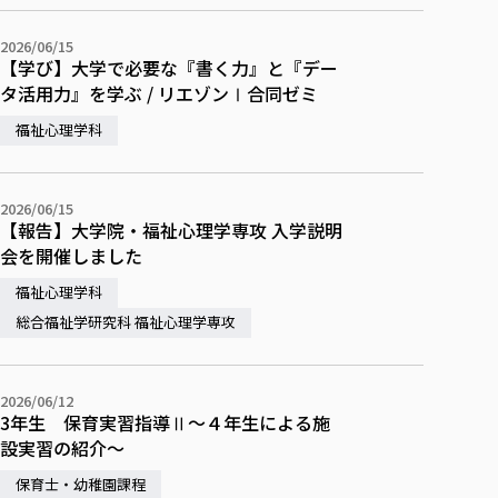
各種社会貢献活動の窓口
学びの特徴
自治体・団体等との主な協定
教員紹介・業績
伝承講座「311『伝える／備える』次世代塾」
2026/06/15
ICT教育
研究所について
【学び】大学で必要な『書く力』と『デー
JICA草の根技術協力事業
初年次教育（リエゾンゼミⅠ）
研究者のご紹介
学びのサポート
タ活用力』を学ぶ / リエゾンⅠ合同ゼミ
被災地の子ども支援活動
実学臨床教育（総合福祉学部のみ履修可能）
学びのサポート
福祉心理学科
教育実践活動（教育学科学生のみ受講可能）
学費（学部学科）
禅のこころ
授業料減免・奨学金等
2026/06/15
【報告】大学院・福祉心理学専攻 入学説明
宿舎の紹介
会を開催しました
学生生活サポート
福祉心理学科
学生自主活動支援
総合福祉学研究科 福祉心理学専攻
社会人学生の育児支援（一時預かり）
学生総合補償制度
2026/06/12
スポーツ傷害保険
3年生 保育実習指導Ⅱ～４年生による施
設実習の紹介～
保育士・幼稚園課程