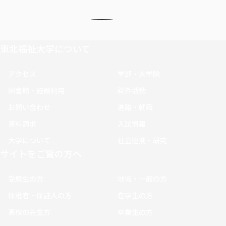
東北福祉大学について
アクセス
学部・大学院
図書館・施設利用
課外活動
お問い合わせ
進路・就職
資料請求
入試情報
大学について
社会連携・研究
サイトをご覧の方へ
受験生の方
地域・一般の方
保護者・保証人の方
在学生の方
高校の先生方
卒業生の方