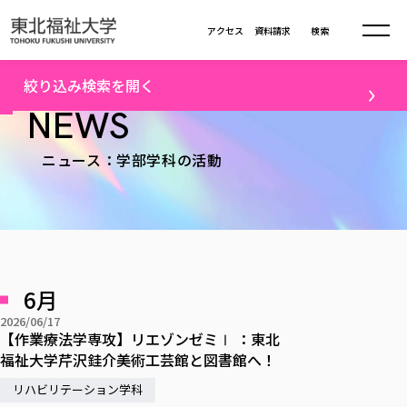
本文へ移動
アクセス
資料請求
検索
トップ
学部学科ニュース一覧（6）
絞り込み検索を開く
大学について
NEWS
テーマ
ニュース：学部学科の活動
学部・大学院
大学についてTOP
すべて
キャンパスニュース
大学理念
学部学科の活動
卒業生の活躍
入試情報
学部・大学院TOP
大学理念
進路・就職
学生・課外活動
大学の概要
総合福祉学部
進路・就職
東北福祉大学の想い
入試情報TOP
メディア
社会連携
大学の概要
6月
総合福祉学部
建学の精神・教育の理念
大学の取り組み
研究
共生まちづくり学部
2026/06/17
大学の歩み
入学試験
課外活動
学長室の窓
社会福祉学科
進路・就職 TOP
【作業療法学専攻】リエゾンゼミⅠ ：東北
大学の取り組み
配信対象
共生まちづくり学部
学生・教職員・卒業生数
情報公開
福祉大学芹沢銈介美術工芸館と図書館へ！
教育方針
福祉心理学科
教育学部
社会連携・研究
すべて
受験生向け
デジタルパンフ
学則
共生まちづくり学科
情報公開
就職状況
リハビリテーション学科
国際交流
各種方針
福祉行政学科
課外活動 TOP
教育学部
カリキュラム編成ガイドライン
高校の先生向け
地域・一般向け