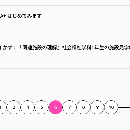
A+ はじめてみます
かず：『関連施設の理解』社会福祉学科1年生の施設見学Pa
2
3
4
5
6
7
8
9
10