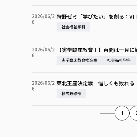
狩野ゼミ「学びたい」を創る：VIT
2026/06/2
6
社会福祉学科
【実学臨床教育Ⅰ】百聞は一見に如
2026/06/2
6
実学臨床教育推進室
社会福祉学科
東北王座決定戦 惜しくも敗れる
2026/06/2
6
軟式野球部
1