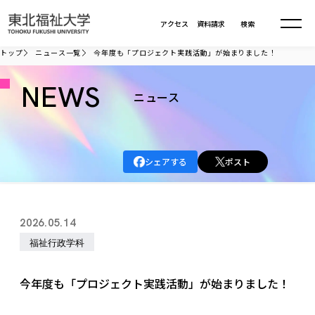
本文へ移動
アクセス
資料請求
検索
トップ
ニュース一覧
今年度も「プロジェクト実践活動」が始まりました！
大学について
NEWS
ニュース
学部・大学院
大学についてTOP
シェアする
ポスト
大学理念
入試情報
学部・大学院TOP
大学理念
大学の概要
総合福祉学部
進路・就職
東北福祉大学の想い
入試情報TOP
2026.05.14
大学の概要
総合福祉学部
建学の精神・教育の理念
大学の取り組み
福祉行政学科
共生まちづくり学部
大学の歩み
入学試験
課外活動
学長室の窓
社会福祉学科
進路・就職 TOP
大学の取り組み
共生まちづくり学部
学生・教職員・卒業生数
情報公開
教育方針
福祉心理学科
今年度も「プロジェクト実践活動」が始まりました！
教育学部
社会連携・研究
デジタルパンフ
学則
共生まちづくり学科
情報公開
就職状況
国際交流
各種方針
福祉行政学科
課外活動 TOP
教育学部
カリキュラム編成ガイドライン