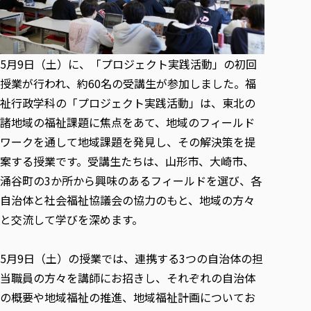
各種社会貢献活動の窓口
学びの特徴
自治体・団体等との主な協定
教員紹介・業績
伝承講座「311『伝える／備える』次世代塾」
ICT教育
研究所について
JICA草の根技術協力事業
初年次教育（リエゾンゼミⅠ）
研究者のご紹介
学びのサポート
5月9日（土）に、「プロジェクト実践活動」の初回
被災地の子ども支援活動
実学臨床教育（総合福祉学部のみ履修可能）
学びのサポート
授業が行われ、約60名の受講生が参加しました。福
教育実践活動（教育学科学生のみ受講可能）
祉行政学科の「プロジェクト実践活動」は、東北の
学費（学部学科）
禅のこころ
諸地域の福祉課題に焦点をあて、地域のフィールド
授業料減免・奨学金等
ワークを通して地域課題を発見し、その解決策を提
宿舎の紹介
案する授業です。受講生たちは、山形市、大崎市、
学生生活サポート
涌谷町の3か所から興味のあるフィールドを選び、各
学生自主活動支援
自治体と社会福祉協議会の協力のもと、地域の方々
社会人学生の育児支援（一時預かり）
と交流して学びを深めます。
学生総合補償制度
スポーツ傷害保険
5月9日（土）の授業では、連携する3つの自治体の担
当職員の方々を講師にお招きし、それぞれの自治体
の概要や地域福祉の推進、地域福祉計画についてお