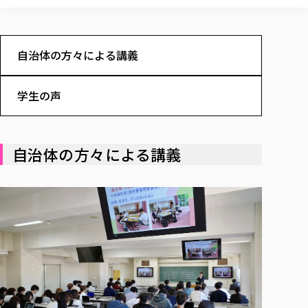
校歌の歴史
健康科学部
寄附行為
進学相談会
本学のシラバスについて
教育学科
取得可能な資格・免許
校章・マーク・カラー
健康科学部
体育会・運動サークル紹介
社会連携・研究
ガバナンス・コード
国際交流TOP
一般事業主行動計画
産業福祉マネジメント学科
寄附の受け入れ
オープンキャンパス
中期事業計画
保健看護学科
自治体の方々による講義
東北福祉大学のキャリアサポート
公的資金等の不正使用の防止に関する基本方針
文化会・文化系サークル紹介
関連法人
交換留学生 Exchange students
事業計画／財務・事業報告
生涯教育・キャリア教育
リハビリテーション学科
社会連携・研究 TOP
情報福祉マネジメント学科
東北福祉大学のキャリアサポート
研究活動における不正行為の防止等に関する対応
教職員募集
採用ご担当者様へ
学生の声
大学評価
医療経営管理学科
大学指定団体紹介
大学広報誌「TFU Newsletter 東北福祉大学通信」
進路・就職支援
海外留学・研修
役員・評議員一覧
仏教専修科
採用ご担当者様へ
東北福祉大学の研究活動
IR情報
生涯教育・キャリア教育TOP
初年次教育（リエゾンゼミⅠ）について
関連法人
東北福祉大学のキャリア教育
在学生の方
キャンパス案内
東北福祉大学の研究活動
学校教育法施行規則第172条の2に基づく情報公開
センター長の挨拶
外国人在学生
リエゾンゼミ・ナビ（テキスト等）
大学院
在学生の方
東北福祉大学の紀要・リポジトリ
自治体の方々による講義
生涯学習・社会人講座
教職課程における情報の公表
求人の受付について
東北福祉大学の研究紹介
卒業生の方
お役立ち情報（リンク集）
取材について
大学院
東北福祉大学の紀要・リポジトリ
資格取得報奨制度について
Prospective Students
学部・学科等設置計画履行状況報告書
単独学内説明会のご案内
共同研究等をご検討の皆様へ
通信教育部
卒業生の方
産学・産学官連携
放射線モニタリング測定結果（国見キャンパス）
月例TFU実学臨床研究セミナー
総合福祉学研究科 社会福祉学専攻 修士課程
東北福祉大学求人・インターンシップ検索サイト（キャリタスU
研究紀要
よくあるご質問
情報公開規程
通信教育部
産学・産学官連携
卒業後のキャリア支援体制
施設利用
学生支援センター国際交流の活動
総合福祉学研究科 社会福祉学専攻 博士課程
教職研究
カリキュラム（学部・大学院）
社会貢献・地域連携活動
特別支援教育研究室
通信制大学院 総合福祉学研究科 社会福祉学専攻 修士課程
在学生による訪問、情報提供へのご協力のお願い
「高齢者のフレイル予防及びデジタルデバイド解消に向けた産官
東北福祉大学のDNA
総合福祉学研究科 福祉心理学専攻 修士課程
東北福祉大学教育・教職センター特別支援教育研究年報一覧
社会貢献・地域連携活動
スタッフ紹介
通信制大学院 総合福祉学研究科 福祉心理学専攻 修士課程
卒業生アンケート
同窓会
高齢者施設特化型モジュラー車いす開発
その他の就学機会
生涯学習・社会人講座
教育学研究科 教育学専攻 修士課程
芹沢銈介美術工芸館年報
TFU教育フォーラム
社会貢献への取り組み
在学生インタビュー
学生参加 × 産学官連携 ～ 「行学一如」の実践
東北福祉大学機関リポジトリ
ニュース一覧
社会貢献・地域連携活動報告書
学びの特徴
学内ポータルシステム
自治体・団体等との主な協定
東北福祉大学オープンアクセス方針
Universal Passport