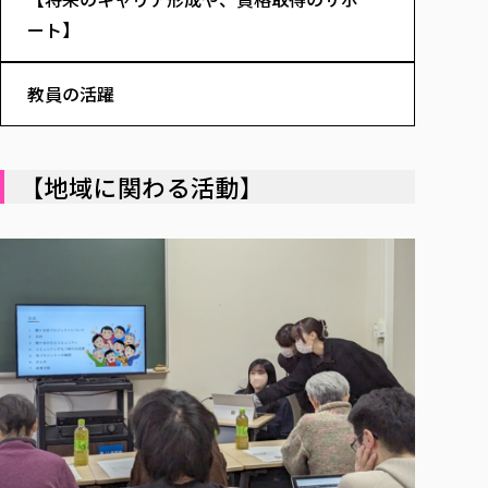
各種社会貢献活動の窓口
学びの特徴
自治体・団体等との主な協定
ート】
教員紹介・業績
伝承講座「311『伝える／備える』次世代塾」
ICT教育
研究所について
JICA草の根技術協力事業
初年次教育（リエゾンゼミⅠ）
研究者のご紹介
学びのサポート
教員の活躍
被災地の子ども支援活動
実学臨床教育（総合福祉学部のみ履修可能）
学びのサポート
教育実践活動（教育学科学生のみ受講可能）
学費（学部学科）
【地域に関わる活動】
禅のこころ
授業料減免・奨学金等
宿舎の紹介
学生生活サポート
学生自主活動支援
社会人学生の育児支援（一時預かり）
学生総合補償制度
スポーツ傷害保険