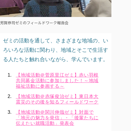
芳賀恭司ゼミのフィールドワーク報告会
ゼミの活動を通して、さまざまな地域の、い
ろいろな活動に関わり、地域とそこで生活す
る人たちと触れ合いながら、学んでいます。
【地域活動＠菅原里江ゼミ】赤い羽根
共同募金活動に参加しました！～地域
福祉活動に参画する～
【地域活動＠赤塚俊治ゼミ】東日本大
震災のその後を知るフィールドワーク
【地域活動＠関川伸哉ゼミ】対面で
「地元の魅力を発信」・「後輩たちに
伝えたい就職活動」発表会