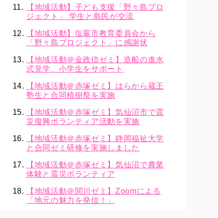
【地域活動】子ども支援「野々島プロ
ジェクト」 学生と島民が交流
【地域活動】塩竈市教育委員会から
「野々島プロジェクト」に感謝状
【地域活動＠金政信ゼミ】造船の進水
式見学、小学生をサポート
【地域活動＠赤塚ゼミ】はらから蔵王
塾生と合同植樹祭を実施
【地域活動＠赤塚ゼミ】気仙沼市で震
災復興ボランティア活動を実施
【地域活動＠赤塚ゼミ】静岡福祉大学
と合同ゼミ研修を実施しました
【地域活動＠赤塚ゼミ】気仙沼で農業
体験と震災ボランティア
【地域活動＠関川ゼミ】Zoomによる
「地元の魅力を発信！」