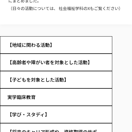
にまとめました。
校歌の歴史
健康科学部
寄附行為
進学相談会
本学のシラバスについて
教育学科
（日々の活動については、
取得可能な資格・免許
社会福祉学科のX
もご覧ください）
校章・マーク・カラー
健康科学部
体育会・運動サークル紹介
社会連携・研究
ガバナンス・コード
国際交流TOP
一般事業主行動計画
産業福祉マネジメント学科
寄附の受け入れ
オープンキャンパス
中期事業計画
保健看護学科
東北福祉大学のキャリアサポート
公的資金等の不正使用の防止に関する基本方針
文化会・文化系サークル紹介
関連法人
交換留学生 Exchange students
事業計画／財務・事業報告
生涯教育・キャリア教育
リハビリテーション学科
社会連携・研究 TOP
情報福祉マネジメント学科
東北福祉大学のキャリアサポート
研究活動における不正行為の防止等に関する対応
教職員募集
採用ご担当者様へ
大学評価
医療経営管理学科
大学指定団体紹介
大学広報誌「TFU Newsletter 東北福祉大学通信」
【地域に関わる活動】
進路・就職支援
海外留学・研修
役員・評議員一覧
仏教専修科
採用ご担当者様へ
東北福祉大学の研究活動
IR情報
生涯教育・キャリア教育TOP
初年次教育（リエゾンゼミⅠ）について
関連法人
東北福祉大学のキャリア教育
在学生の方
キャンパス案内
東北福祉大学の研究活動
学校教育法施行規則第172条の2に基づく情報公開
センター長の挨拶
外国人在学生
【高齢者や障がい者を対象とした活動】
リエゾンゼミ・ナビ（テキスト等）
大学院
在学生の方
東北福祉大学の紀要・リポジトリ
生涯学習・社会人講座
教職課程における情報の公表
求人の受付について
東北福祉大学の研究紹介
卒業生の方
お役立ち情報（リンク集）
取材について
大学院
東北福祉大学の紀要・リポジトリ
資格取得報奨制度について
Prospective Students
学部・学科等設置計画履行状況報告書
単独学内説明会のご案内
共同研究等をご検討の皆様へ
通信教育部
【子どもを対象とした活動】
卒業生の方
産学・産学官連携
放射線モニタリング測定結果（国見キャンパス）
月例TFU実学臨床研究セミナー
総合福祉学研究科 社会福祉学専攻 修士課程
東北福祉大学求人・インターンシップ検索サイト（キャリタスU
研究紀要
よくあるご質問
情報公開規程
通信教育部
産学・産学官連携
卒業後のキャリア支援体制
施設利用
学生支援センター国際交流の活動
総合福祉学研究科 社会福祉学専攻 博士課程
教職研究
カリキュラム（学部・大学院）
社会貢献・地域連携活動
実学臨床教育
特別支援教育研究室
通信制大学院 総合福祉学研究科 社会福祉学専攻 修士課程
在学生による訪問、情報提供へのご協力のお願い
「高齢者のフレイル予防及びデジタルデバイド解消に向けた産官
東北福祉大学のDNA
総合福祉学研究科 福祉心理学専攻 修士課程
東北福祉大学教育・教職センター特別支援教育研究年報一覧
社会貢献・地域連携活動
スタッフ紹介
通信制大学院 総合福祉学研究科 福祉心理学専攻 修士課程
卒業生アンケート
同窓会
高齢者施設特化型モジュラー車いす開発
その他の就学機会
生涯学習・社会人講座
教育学研究科 教育学専攻 修士課程
芹沢銈介美術工芸館年報
TFU教育フォーラム
【学び・スタディ】
社会貢献への取り組み
在学生インタビュー
学生参加 × 産学官連携 ～ 「行学一如」の実践
東北福祉大学機関リポジトリ
ニュース一覧
社会貢献・地域連携活動報告書
学びの特徴
学内ポータルシステム
自治体・団体等との主な協定
東北福祉大学オープンアクセス方針
【将来のキャリア形成や、資格取得のサポ
Universal Passport