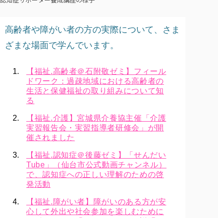
高齢者や障がい者の方の実際について、さま
ざまな場面で学んでいます。
【福祉.高齢者＠石附敬ゼミ】フィール
ドワーク：過疎地域における高齢者の
生活と保健福祉の取り組みについて知
る
【福祉.介護】宮城県介養協主催「介護
実習報告会・実習指導者研修会」が開
催されました
【福祉.認知症＠後藤ゼミ】「せんだい
Tube」（仙台市公式動画チャンネル）
で、認知症への正しい理解のための啓
発活動
【福祉.障がい者】障がいのある方が安
心して外出や社会参加を楽しむために