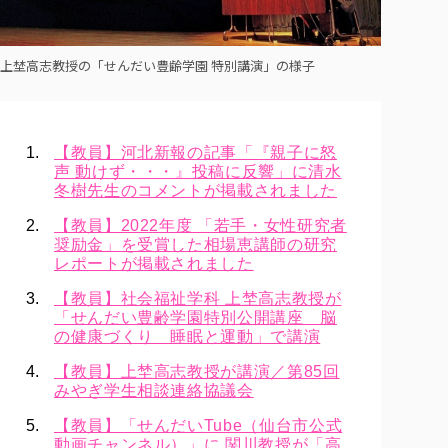
上埜高志教授の「せんだい豊齢学園 特別講演」の様子
【教員】河北新報の記事「『親子に怒
声 動けず・・・』投稿に反響」に清水
冬樹先生のコメントが掲載されました
【教員】2022年度 「若手・女性研究者
奨励金」を受賞した相場恵講師の研究
レポートが掲載されました
【教員】社会福祉学科 上埜高志教授が
「せんだい豊齢学園特別公開講座 脳
の健康づくり 睡眠と運動」で講演
【教員】上埜高志教授が講演／第85回
みやぎ学生相談連絡協議会
【教員】「せんだいTube（仙台市公式
動画チャンネル）」に 関川教授が「高