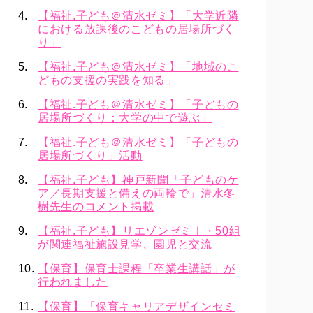
【福祉.子ども＠清水ゼミ】「大学近隣
における放課後のこどもの居場所づく
り」
【福祉.子ども＠清水ゼミ】「地域のこ
どもの支援の実践を知る」
【福祉.子ども＠清水ゼミ】「子どもの
居場所づくり：大学の中で遊ぶ」
【福祉.子ども＠清水ゼミ】「子どもの
居場所づくり」活動
【福祉.子ども】神戸新聞「子どものケ
ア／長期支援と備えの両輪で」清水冬
樹先生のコメント掲載
【福祉.子ども】リエゾンゼミⅠ・50組
が関連福祉施設見学、園児と交流
【保育】保育士課程「卒業生講話」が
行われました
【保育】「保育キャリアデザインセミ