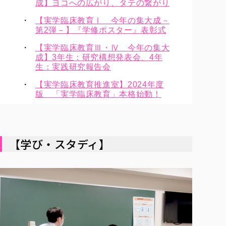
成】ヨコへの広がり、タテの繋がり
【実学臨床教育Ⅰ 今年の集大成－
第2弾－】『学修ポスター』表彰式
【実学臨床教育Ⅲ・Ⅳ 今年の集大
成】3年生：研究構想発表会、4年
生：実践研究報告会
【実学臨床教育推進室】2024年度
版 「実学臨床教育」本格始動！
【学び・スタディ】