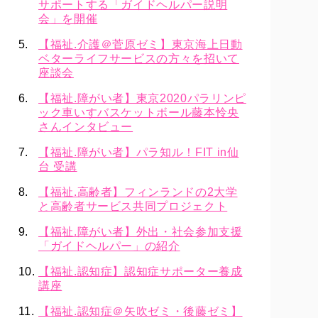
サポートする「ガイドヘルパー説明
会」を開催
【福祉.介護＠菅原ゼミ】東京海上日動
ベターライフサービスの方々を招いて
座談会
【福祉.障がい者】東京2020パラリンピ
ック車いすバスケットボール藤本怜央
さんインタビュー
【福祉.障がい者】パラ知ル！FIT in仙
台 受講
【福祉.高齢者】フィンランドの2大学
と高齢者サービス共同プロジェクト
【福祉.障がい者】外出・社会参加支援
「ガイドヘルパー」の紹介
【福祉.認知症】認知症サポーター養成
講座
【福祉.認知症＠矢吹ゼミ・後藤ゼミ】