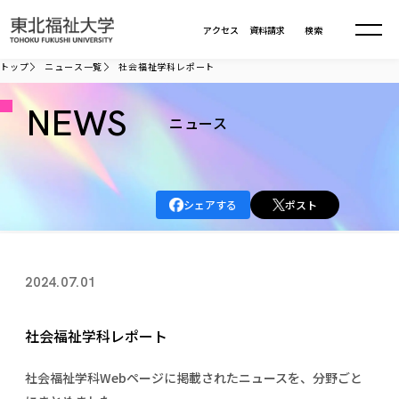
本文へ移動
アクセス
資料請求
検索
トップ
ニュース一覧
社会福祉学科レポート
大学について
NEWS
ニュース
学部・大学院
大学についてTOP
シェアする
ポスト
大学理念
入試情報
学部・大学院TOP
大学理念
大学の概要
総合福祉学部
進路・就職
東北福祉大学の想い
入試情報TOP
2024.07.01
大学の概要
総合福祉学部
建学の精神・教育の理念
大学の取り組み
共生まちづくり学部
大学の歩み
入学試験
課外活動
学長室の窓
社会福祉学科
進路・就職 TOP
大学の取り組み
社会福祉学科レポート
共生まちづくり学部
学生・教職員・卒業生数
情報公開
教育方針
福祉心理学科
教育学部
社会連携・研究
デジタルパンフ
学則
共生まちづくり学科
情報公開
社会福祉学科Webページに掲載されたニュースを、分野ごと
就職状況
国際交流
各種方針
福祉行政学科
課外活動 TOP
教育学部
カリキュラム編成ガイドライン