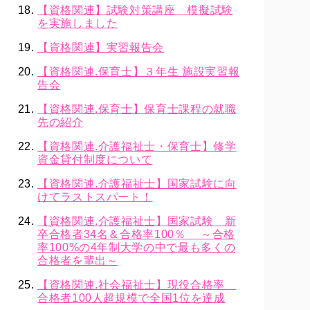
【資格関連】試験対策講座 模擬試験
を実施しました
【資格関連】実習報告会
【資格関連.保育士】３年生 施設実習報
告会
【資格関連.保育士】保育士課程の就職
先の紹介
【資格関連.介護福祉士・保育士】修学
資金貸付制度について
【資格関連.介護福祉士】国家試験に向
けてラストスパート！
【資格関連.介護福祉士】国家試験 新
卒合格者34名＆合格率100％ ～合格
率100%の4年制大学の中で最も多くの
合格者を輩出～
【資格関連.社会福祉士】現役合格率
合格者100人超規模で全国1位を達成