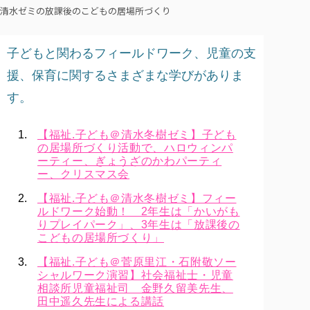
清水ゼミの放課後のこどもの居場所づくり
子どもと関わるフィールドワーク、児童の支
援、保育に関するさまざまな学びがありま
す。
【福祉.子ども＠清水冬樹ゼミ】子ども
の居場所づくり活動で、ハロウィンパ
ーティー、ぎょうざのかわパーティ
ー、クリスマス会
【福祉.子ども＠清水冬樹ゼミ】フィー
ルドワーク始動！ 2年生は「かいがも
りプレイパーク」、3年生は「放課後の
こどもの居場所づくり」
【福祉.子ども＠菅原里江・石附敬ソー
シャルワーク演習】社会福祉士・児童
相談所児童福祉司 金野久留美先生、
田中遥久先生による講話