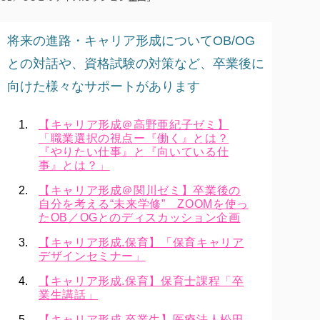
将来の進路・キャリア形成についてOB/OG
との対話や、資格試験の対策など、卒業後に
向けた様々なサポートがあります
【キャリア形成＠高野亜紀子ゼミ】
「職業選択の視点ー『働く』とは？
『やりたい仕事』と『向いている仕
事』とは？」
【キャリア形成＠関川ゼミ】卒業後の
自分を考える“未来学修” ZOOMを使っ
たOB／OGとのディスカッション企画
【キャリア形成.保育】「保育キャリア
デザインセミナー」
【キャリア形成.保育】保育士課程「卒
業生講話」
【キャリア形成.卒業生】医療法人松田