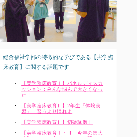
総合福祉学部の特徴的な学びである【実学臨
床教育】に関する話題です
【実学臨床教育Ⅰ】パネルディスカ
ッション：みんな悩んで大きくなっ
た！
【実学臨床教育Ⅱ】2年生『体験実
習』：習うより慣れよ
【実学臨床教育Ⅱ】切磋琢磨！
【実学臨床教育Ⅰ・Ⅱ 今年の集大