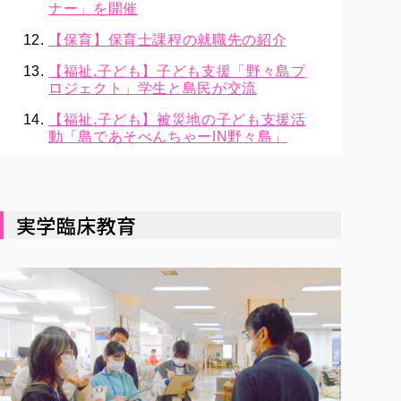
ナー」を開催
【保育】保育士課程の就職先の紹介
【福祉.子ども】子ども支援「野々島プ
ロジェクト」学生と島民が交流
【福祉.子ども】被災地の子ども支援活
動「島であそべんちゃーIN野々島」
実学臨床教育