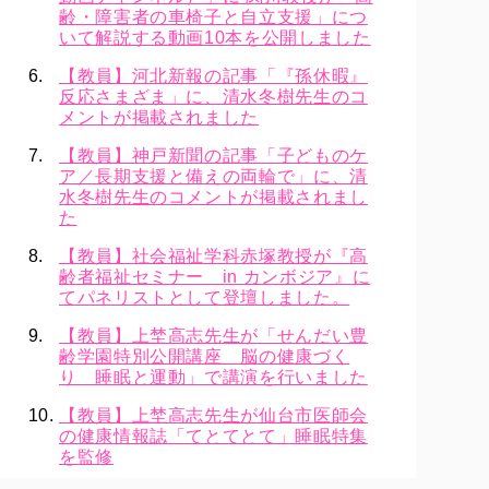
齢・障害者の車椅子と自立支援」につ
いて解説する動画10本を公開しました
【教員】河北新報の記事「『孫休暇』
反応さまざま」に、清水冬樹先生のコ
メントが掲載されました
【教員】神戸新聞の記事「子どものケ
ア／長期支援と備えの両輪で」に、清
水冬樹先生のコメントが掲載されまし
た
【教員】社会福祉学科赤塚教授が『高
齢者福祉セミナー in カンボジア』に
てパネリストとして登壇しました。
【教員】上埜高志先生が「せんだい豊
齢学園特別公開講座 脳の健康づく
り 睡眠と運動」で講演を行いました
【教員】上埜高志先生が仙台市医師会
の健康情報誌「てとてとて」睡眠特集
を監修