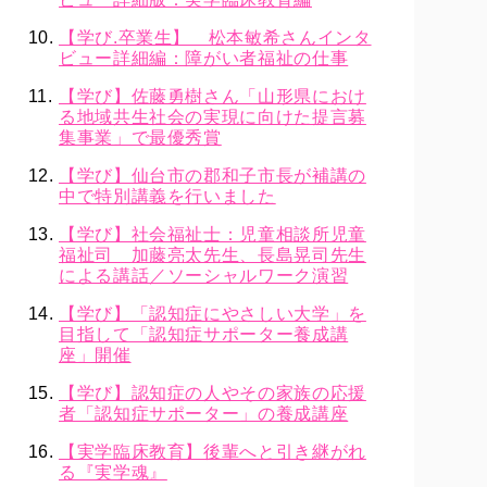
【学び.卒業生】 松本敏希さんインタ
ビュー詳細編：障がい者福祉の仕事
【学び】佐藤勇樹さん「山形県におけ
る地域共生社会の実現に向けた提言募
集事業」で最優秀賞
【学び】仙台市の郡和子市長が補講の
中で特別講義を行いました
【学び】社会福祉士：児童相談所児童
福祉司 加藤亮太先生、長島晃司先生
による講話／ソーシャルワーク演習
【学び】「認知症にやさしい大学」を
目指して「認知症サポーター養成講
座」開催
【学び】認知症の人やその家族の応援
者「認知症サポーター」の養成講座
【実学臨床教育】後輩へと引き継がれ
る『実学魂』