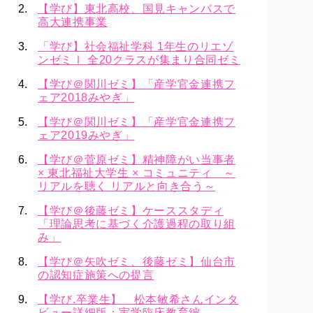
【学び】東北高校、国見キャンパスで
高大連携事業
「学び】社会福祉学科 1年生のリエゾ
ンゼミⅠ 全20クラスが集まり合同ゼミ
【学び＠関川ゼミ】「産学官金連携フ
ェア2018みやぎ」
【学び＠関川ゼミ】「産学官金連携フ
ェア2019みやぎ」
【学び＠菅原ゼミ】精神障がい当事者
× 東北福祉大学生 × コミュニティ ～
リアルを聴く リアルと向き合う～
【学び＠後藤ゼミ】ケーススタディ
「理論思考に基づく介護過程の取り組
み」
【学び＠矢吹ゼミ、後藤ゼミ】仙台市
の認知症施策への提言
【学び.卒業生】 松本敏希さんインタ
ビュー詳細版：実学臨床教育編