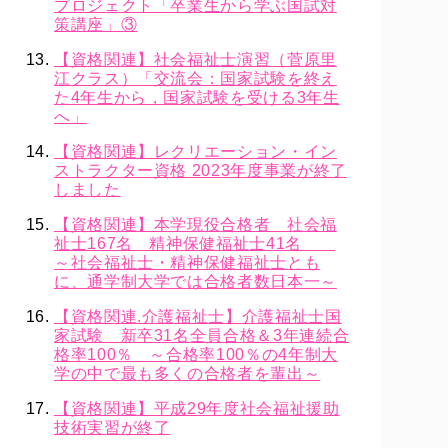
プロジェクト「卒業生から学ぶ国試対
策講座」③
【資格関連】社会福祉士演習（菅原里
江クラス）「交流会：国家試験を終え
た4年生から，国家試験を受ける3年生
へ」
【資格関連】レクリエーション・イン
ストラクター資格 2023年度事業が終了
しました
【資格関連】本学現役合格者 社会福
祉士167名 精神保健福祉士41名
～社会福祉士・精神保健福祉士とも
に、通学制大学では合格者数日本一～
【資格関連.介護福祉士】介護福祉士国
家試験 新卒31名全員合格＆3年連続合
格率100％ ～合格率100％の4年制大
学の中で最も多くの合格者を輩出～
【資格関連】平成29年度社会福祉援助
技術実習が終了